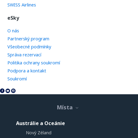
SWISS Airlines
eSky
O nás
Partnerský program
Všeobecné podmínky
Správa rezervací
Politika ochrany soukromí
Podpora a kontakt
Soukromí
Místa
Austrálie a Oceánie
Nový Zéland