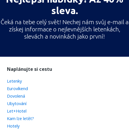
sleva.
Čeká na tebe celý svět! Nechej nám svůj e-mail a
získej informace o nejlevnějších letenkách,
slevách a novinkách jako první!
Naplánujte si cestu
Letenky
Eurovíkend
Dovolená
Ubytování
Let+Hotel
Kam lze letět?
Hotely