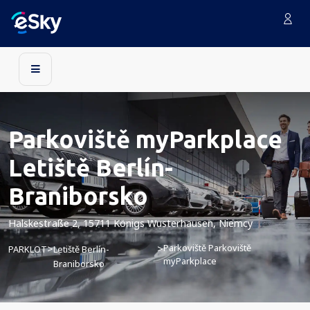
Parkoviště myParkplace
Letiště Berlín-
Braniborsko
Halskestraße 2, 15711 Königs Wusterhausen, Niemcy
Parkoviště Parkoviště
>
>
PARKLOT
Letiště Berlín-
myParkplace
Braniborsko