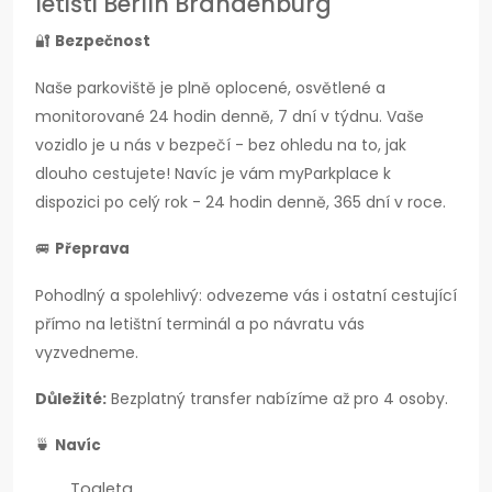
letišti Berlín Brandenburg
🔐
Bezpečnost
Naše parkoviště je plně oplocené, osvětlené a
monitorované 24 hodin denně, 7 dní v týdnu. Vaše
vozidlo je u nás v bezpečí - bez ohledu na to, jak
dlouho cestujete! Navíc je vám myParkplace k
dispozici po celý rok - 24 hodin denně, 365 dní v roce.
🚐
Přeprava
Pohodlný a spolehlivý: odvezeme vás i ostatní cestující
přímo na letištní terminál a po návratu vás
vyzvedneme.
Důležité:
Bezplatný transfer nabízíme až pro 4 osoby.
🍵
Navíc
Toaleta