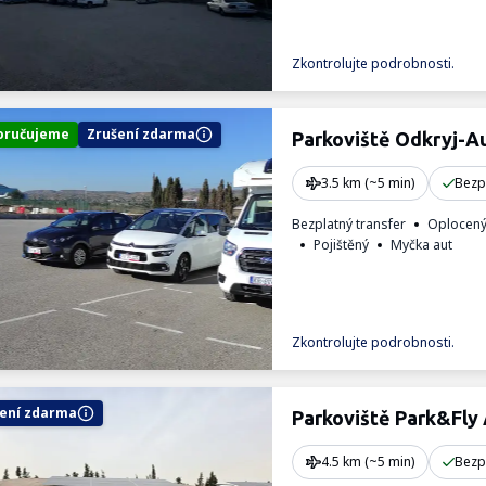
Zkontrolujte podrobnosti.
oručujeme
Zrušení zdarma
Parkoviště Odkryj-Au
3.5 km (~5 min)
Bezp
Bezplatný transfer
Oplocen
Pojištěný
Myčka aut
Zkontrolujte podrobnosti.
ení zdarma
Parkoviště Park&Fly 
4.5 km (~5 min)
Bezp