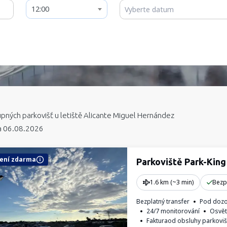
12:00
pných parkovišť
u letiště Alicante Miguel Hernández
a 06.08.2026
ení zdarma
Parkoviště Park-King
1.6 km (~3 min)
Bezp
Bezplatný transfer
Pod doz
24/7 monitorování
Osvět
Fakturaod obsluhy parkoviš