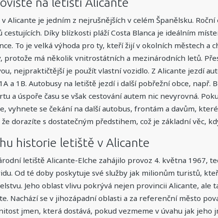
oviště na letišti Alicante
ě v Alicante je jedním z nejrušnějších v celém Španělsku. Roční
ů cestujících. Díky blízkosti pláží Costa Blanca je ideálním mís
nce. To je velká výhoda pro ty, kteří žijí v okolních městech a 
, protože má několik vnitrostátních a mezinárodních letů. Pře
u, nejpraktičtější je použít vlastní vozidlo. Z Alicante jezdí au
 1A a 1B. Autobusy na letiště jezdí i další pobřežní obce, např
tu a úspoře času se však cestování autem nic nevyrovná. Pokud
te, vyhnete se čekání na další autobus, frontám a davům, které s
, že dorazíte s dostatečným předstihem, což je základní věc, kdy
hu historie letiště v Alicante
rodní letiště Alicante-Elche zahájilo provoz 4. května 1967, t
idu. Od té doby poskytuje své služby jak milionům turistů, kte
lstvu. Jeho oblast vlivu pokrývá nejen provincii Alicante, ale t
te. Nachází se v jihozápadní oblasti a za referenční město považ
itost jmen, která dostává, pokud vezmeme v úvahu jak jeho jmé