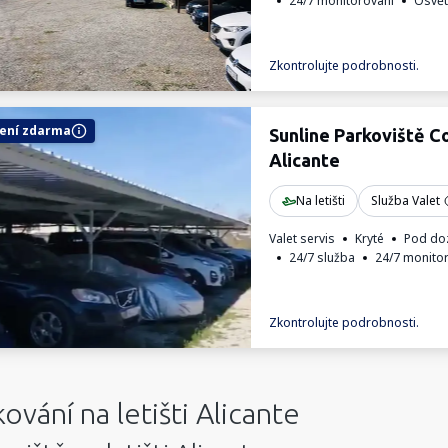
24/7 monitorování
Osvět
Zkontrolujte podrobnosti.
ení zdarma
Sunline Parkoviště C
Alicante
Na letišti
Služba Valet
Valet servis
Kryté
Pod do
24/7 služba
24/7 monito
Zkontrolujte podrobnosti.
ování na letišti Alicante