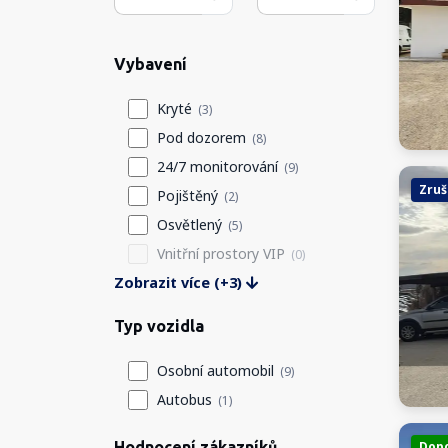
Vybavení
Kryté
(3)
Pod dozorem
(8)
24/7 monitorování
(9)
Zruš
Pojištěný
(2)
Osvětlený
(5)
Vnitřní prostory VIP
(0)
Zobrazit více (+3)
Typ vozidla
Osobní automobil
(9)
Autobus
(1)
Hodnocení zákazníků
Dop