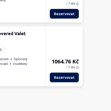
lený
/ 7 dní
Rezervovat
overed Valet
zorem
Oplocený
1064.76
Kč
rování
Osvětlený
/ 7 dní
Rezervovat