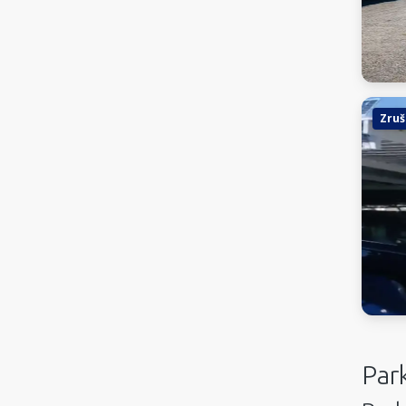
Zruš
Park