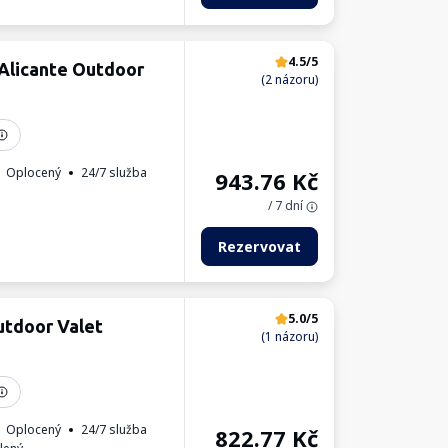
4.5/5
 Alicante Outdoor
(2 názoru)
Oplocený
24/7 služba
943.76
Kč
/ 7 dní
Rezervovat
5.0/5
utdoor Valet
(1 názoru)
Oplocený
24/7 služba
822.77
Kč