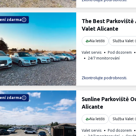
ení zdarma
The Best Parkoviště
Valet Alicante
Na letišti
Služba Valet
Valet servis
Pod dozorem
24/7 monitorování
Zkontrolujte podrobnosti.
ení zdarma
Sunline Parkoviště O
Alicante
Na letišti
Služba Valet
Valet servis
Pod dozorem