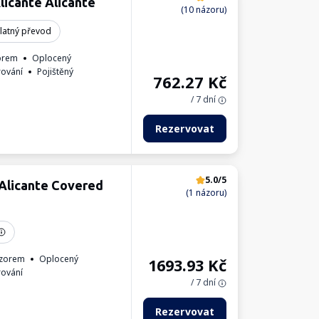
licante Alicante
(10 názoru)
latný převod
orem
Oplocený
rování
Pojištěný
762.27
Kč
/ 7 dní
Rezervovat
5.0/5
 Alicante Covered
(1 názoru)
zorem
Oplocený
1693.93
Kč
rování
/ 7 dní
Rezervovat