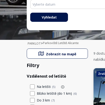
Španělsko
Norsko
Vyhledat
Rumunsko
Parkoviště Letiště Alicante
>
PARKLOT
9
dostu
Zobrazit na mapě
nabídk
Filtry
Zruš
Vzdálenost od letiště
Na letišti
(5)
Blízko letiště (do 1 km)
(6)
Do 3 km
(7)