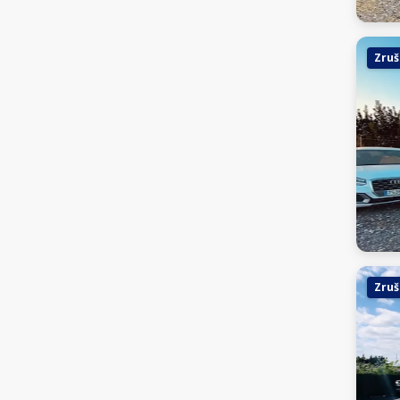
Zruš
Zruš