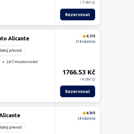
/ 7 dní
Rezervovat
4.7/5
to Alicante
(14 názoru)
latný převod
ý
24/7 monitorování
1766.53
Kč
/ 6 dní
Rezervovat
4.9/5
Alicante
(4 názoru)
latný převod