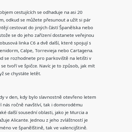
 objem cestujících se odhaduje na asi 20
tem, odkud se můžete přesunout a užít si pár
chtějí cestovat do jiných částí Španělska nebo
stože se do jeho zařízení dostanete veřejnou
tobusová linka C6 a dvě další, které spojují s
. Benidorm, Calpe, Torrevieja nebo Cartagena.
 se rozhodnete pro parkoviště na letišti v
e tvoří ve špičce. Navíc je to způsob, jak mít
ž se chystáte letět.
edy v den, kdy bylo slavnostně otevřeno letem
ří nás ročně navštíví, tak i domorodému
aké další sousední oblasti, jako je Murcia a
uje Alicante. Jednou z jeho zvláštností je
no ve španělštině, tak ve valencijštině.