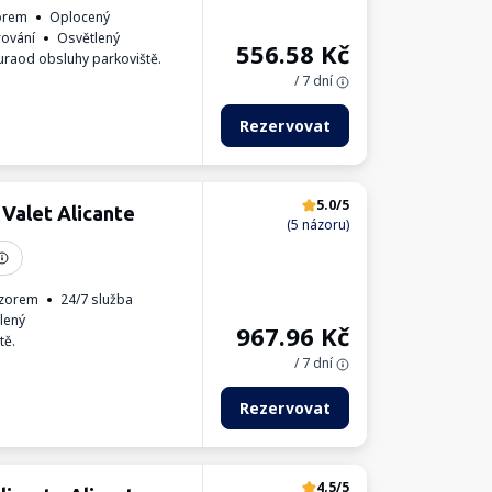
orem
Oplocený
rování
Osvětlený
556.58
Kč
uraod obsluhy parkoviště.
/ 7 dní
Rezervovat
5.0/5
 Valet Alicante
(5 názoru)
zorem
24/7 služba
lený
967.96
Kč
tě.
/ 7 dní
Rezervovat
4.5/5