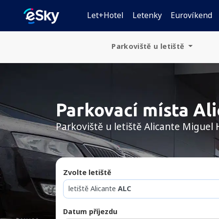
Let+Hotel
Letenky
Eurovíkend
Parkoviště u letiště
Česká republika
Slovensko
Parkovací místa Al
Chorvatsko
Parkoviště u letiště Alicante Migue
Maďarsko
Polsko
Zvolte letiště
Německo
letiště Alicante
ALC
Rakousko
Datum příjezdu