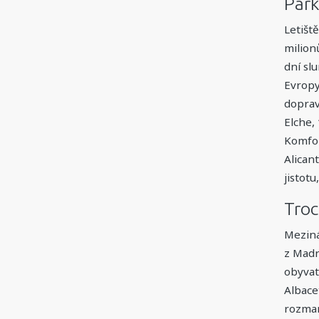
Park
Letišt
milion
dní slu
Evropy
dopravo
Elche,
Komfor
Alican
jistotu
Troc
Meziná
z Madr
obyvate
Albace
rozman