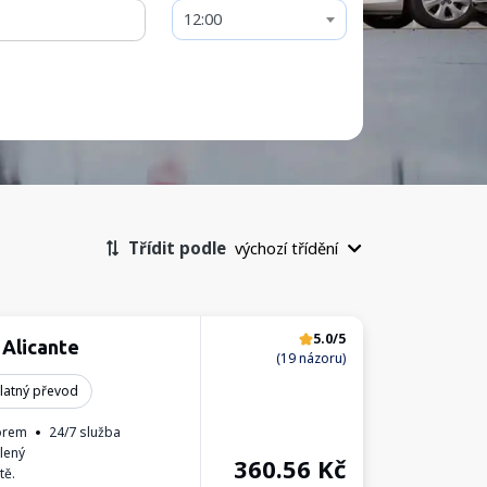
12:00
Třídit podle
výchozí třídění
5.0/5
 Alicante
(19 názoru)
latný převod
orem
24/7 služba
lený
360.56
Kč
tě.