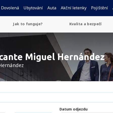
Dovolená
Ubytování
Auta
Akční letenky
Pojištění
Jak to funguje?
Kvalita a bezpečí
icante Miguel Hernández
l Hernández
Datum odjezdu