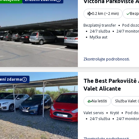
Victoria Parkoviště A
0.2 km (~2 min)
Bezp
Bezplatný transfer
Pod doz
24/7 služba
24/7 monito
Myčka aut
Zkontrolujte podrobnosti.
ení zdarma
The Best Parkoviště
Valet Alicante
Na letišti
Služba Valet
Valet servis
Kryté
Pod do
24/7 služba
24/7 monito
Zkontrolujte podrobnosti.