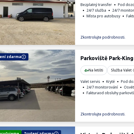
Bezplatný transfer
Pod doz
24/7 služba
24/7 monito
Místa pro autobusy
Fakt
Zkontrolujte podrobnosti.
ení zdarma
Parkoviště Park-King
Na letišti
Služba Valet
Valet servis
Kryté
Pod do
24/7 monitorování
Osvět
Fakturaod obsluhy parkoviš
Zkontrolujte podrobnosti.
oručujeme
Zrušení zdarma