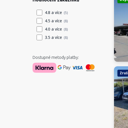
4.8 a více
(5)
4.5 a více
(8)
4.0 a více
(8)
3.5 a více
(8)
Dostupné metody platby:
Zruš