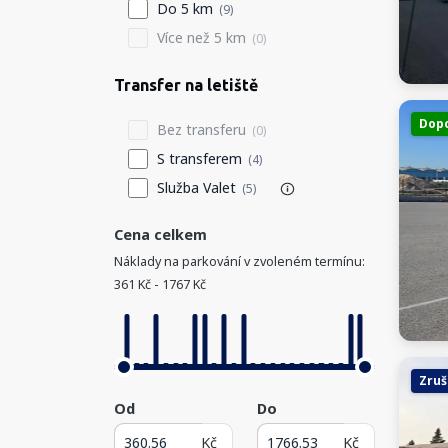
Do 5 km
(9)
Více než 5 km
(0)
Transfer na letiště
Dop
Bez transferu
(0)
S transferem
(4)
Služba Valet
(5)
Cena celkem
Náklady na parkování v zvoleném termínu:
361 Kč - 1767 Kč
Zruš
Od
Do
Kč
Kč