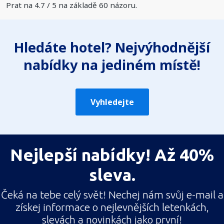
Prat na
4.7
/
5
na základě
60
názoru.
Hledáte hotel? Nejvýhodnější
nabídky na jediném místě!
Vyhledejte
Nejlepší nabídky! Až 40%
sleva.
Čeká na tebe celý svět! Nechej nám svůj e-mail a
získej informace o nejlevnějších letenkách,
slevách a novinkách jako první!