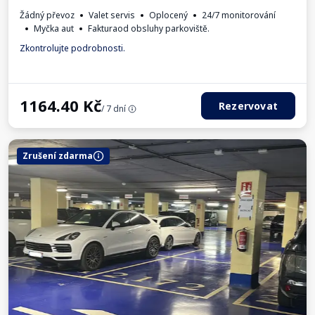
Žádný převoz
Valet servis
Oplocený
24/7 monitorování
Myčka aut
Fakturaod obsluhy parkoviště.
Zkontrolujte podrobnosti.
1164.40
Kč
Rezervovat
/ 7 dní
Zrušení zdarma