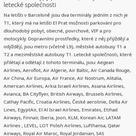
letecké společnosti
Na letišti v Barceloně jsou dva terminály. Jedním z nich je
T1, který má na letišti El Prat možnosti parkování pro
dlouhodobý pobyt, obecné, povrchové, VIP a pro
motocykly. Dopravními prostředky, které z něj přijíždějí a
odjíždějí, jsou metro (včetně L9), městské autobusy T1 a
T2 a meziměstské autobusy T1. Letecké společnosti, které
přilétají a odlétají z tohoto terminálu, jsou: Aegean
Airlines, Aeroflot, Air Algerie, Air Baltic, Air Canada Rouge,
Air China, Air Europa, Air France, Air Nostrum, Alitalia,
American Airlines, Arkia Israeli Airlines, Asiana Airlines,
Avianca, BA Cityflyer, British Airways, Brussels Airlines,
Cathay Pacific, Croatia Airlines, České aerolinie, Delta Air
Lines, EgyptAir, El Al Israel Airlines, Emirates, Etihad
Airways, Finnair, Iberia, Joon, KLM, Korean Air, LATAM
Airlines , LEVEL, LOT Polish Airlines, Lufthansa, Qatar
Airways, Royal Air Maroc, Royal Jordanian, SAS