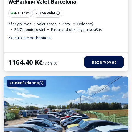
WeParking Valet Barcelona
Na letišti
Služba Valet
Žádný převoz
Valet servis
Kryté
Oplocený
24/7 monitorování
Fakturaod obsluhy parkoviště.
Zkontrolujte podrobnosti.
1164.40
Kč
Rezervovat
/ 7 dní
Zrušení zdarma