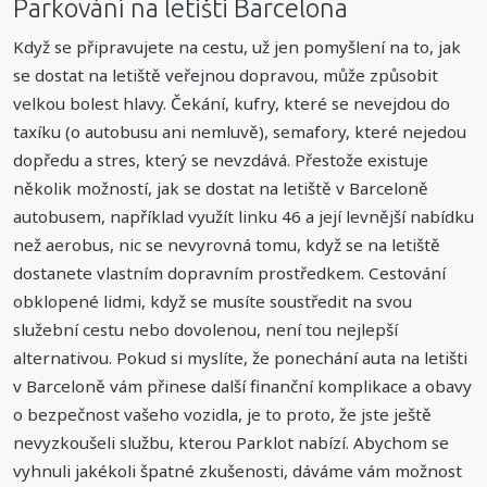
Parkování na letišti Barcelona
Když se připravujete na cestu, už jen pomyšlení na to, jak
se dostat na letiště veřejnou dopravou, může způsobit
velkou bolest hlavy. Čekání, kufry, které se nevejdou do
taxíku (o autobusu ani nemluvě), semafory, které nejedou
dopředu a stres, který se nevzdává. Přestože existuje
několik možností, jak se dostat na letiště v Barceloně
autobusem, například využít linku 46 a její levnější nabídku
než aerobus, nic se nevyrovná tomu, když se na letiště
dostanete vlastním dopravním prostředkem. Cestování
obklopené lidmi, když se musíte soustředit na svou
služební cestu nebo dovolenou, není tou nejlepší
alternativou. Pokud si myslíte, že ponechání auta na letišti
v Barceloně vám přinese další finanční komplikace a obavy
o bezpečnost vašeho vozidla, je to proto, že jste ještě
nevyzkoušeli službu, kterou Parklot nabízí. Abychom se
vyhnuli jakékoli špatné zkušenosti, dáváme vám možnost