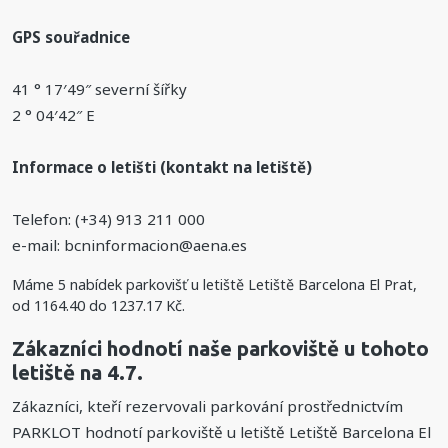
GPS souřadnice
41 ° 17′49″ severní šířky
2 ° 04′42″ E
Informace o letišti (kontakt na letiště)
Telefon: (+34) 913 211 000
e-mail: bcninformacion@aena.es
Máme
5
nabídek parkovišť u letiště Letiště Barcelona El Prat,
od
1164.40
do
1237.17
Kč
.
Zákazníci hodnotí naše parkoviště u tohoto
letiště na 4.7.
Zákazníci, kteří rezervovali parkování prostřednictvím
PARKLOT hodnotí parkoviště u letiště Letiště Barcelona El