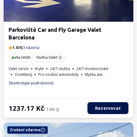
Parkoviště Car and Fly Garage Valet
Barcelona
1.0/5
(3 názoru)
Na letišti
Služba Valet
Valet servis
Kryté
24/7 služba
24/7 monitorování
Osvětlený
Pro osobní automobily
Myčka aut
Fakturaod obsluhy parkoviště.
Zkontrolujte podrobnosti.
1237.17
Kč
Rezervovat
/ 7 dní
Zrušení zdarma