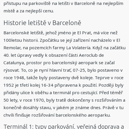
přístupu na parkoviště na letišti v Barceloně na nejlepším
místě a za nejlepší cenu.
Historie letiště v Barceloně
Barcelonské letiště, jehož jméno je El Prat, má více než
100letou historii. Zpočátku se její zařízení nacházelo v El
Remolar, na pozemcích farmy La Volatería. Když na začátku
40. let úpravy vedly k obsazení části Aeroclub de
Catalunya, prostor pro barcelonský aeropark se začal
rýsovat. To, co je nyní hlavní trať, 07-25, bylo postaveno v
roce 1948, takže byly postaveny dvě koleje. Teprve v roce
1952 je třetí kolej 16-34 připravena k použití. Později byly
přidány ulice k oběhu a terminál pro cestující. Před téměř
50 lety, v roce 1970, byly tratě dokončeny s rozšiřováním a
konečně dosáhly stavu, v jakém je známe dnes. Právě v tu
chvíli finišuje rozšiřování barcelonského aeroparku.
Terminál 1: typy parkování, veřejná doprava a