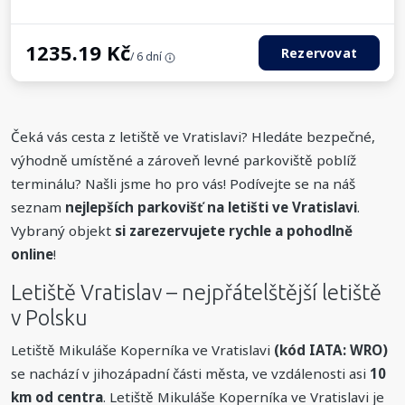
1235.19
Kč
Rezervovat
/ 6 dní
Čeká vás cesta z letiště ve Vratislavi? Hledáte bezpečné,
výhodně umístěné a zároveň levné parkoviště poblíž
terminálu? Našli jsme ho pro vás! Podívejte se na náš
seznam
nejlepších parkovišť na letišti ve Vratislavi
.
Vybraný objekt
si zarezervujete rychle a pohodlně
online
!
Letiště Vratislav – nejpřátelštější letiště
v Polsku
Letiště Mikuláše Koperníka ve Vratislavi
(kód IATA: WRO)
se nachází v jihozápadní části města, ve vzdálenosti asi
10
km od centra
. Letiště Mikuláše Koperníka ve Vratislavi je