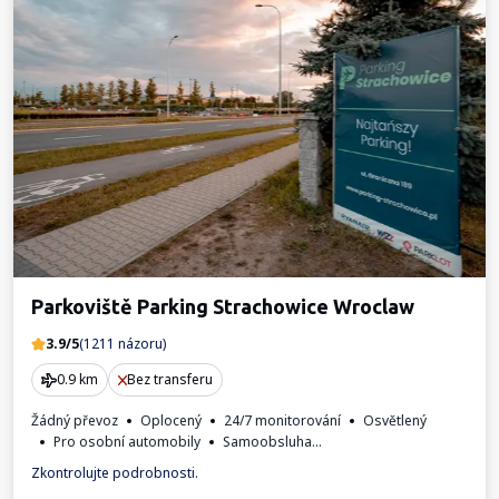
Parkoviště Parking Strachowice Wroclaw
3.9/5
(1211 názoru)
0.9 km
Bez transferu
Žádný převoz
Oplocený
24/7 monitorování
Osvětlený
Pro osobní automobily
Samoobsluha
Fakturaod obsluhy parkoviště.
Zkontrolujte podrobnosti.