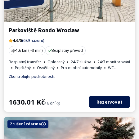
Parkoviště Rondo Wroclaw
4.6/5
(689 názoru)
1.6 km (~3 min)
Bezplatný převod
Bezplatný transfer
Oplocený
24/7 služba
24/7 monitorování
Pojištěný
Osvětlený
Pro osobní automobily
WC
Fakturaod obsluhy parkoviště.
Zkontrolujte podrobnosti.
Požadované registrační číslo vozidla
1630.01
Kč
Rezervovat
/ 6 dní
Zrušení zdarma