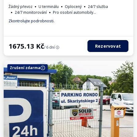
Žádný převoz
U terminálu
Oplocený
24/7 služba
24/7 monitorování
Pro osobní automobily
Požadované registrační číslo vozidla
Daňový doklad
Zkontrolujte podrobnosti.
1675.13
Kč
Rezervovat
/ 6 dní
Zrušení zdarma