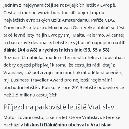
jedním z nejdynamičtěji se rozvíjejících letišť v Evropě.
Cestující mohou využít bohatou síť spojení mj. do
největších evropských uzlů: Amsterdamu, Paříže CDG,
Curychu, Frankfurtu, Mnichova a Osla. Velké oblibě se těší
také levné lety na jih Evropy (mj. Malta, Palermo, Alicante)
a charterové destinace. Letiště je výborně napojeno na
síť
dálnic (A4 a A8) a rychlostních silnic (S3, S5 a S8)
.
Rozmanitá nabídka, moderní terminál, efektivní obsluha a
dobrý dojezd přispívají k tomu, že cestující rádi létají z
Vratislavi, což potvrzují i jimi mnohokrát udělená ocenění,
mj. Business Traveller Award pro nejlepší regionální
obchodní letiště v Polsku. V roce 2019 letiště odbavilo více
než 3,5 milionu cestujících.
Příjezd na parkoviště letiště Vratislav
Motorizovaní cestující se na letiště ve Vratislavi, které se
nachází
v blízkosti Dálničního obchvatu Vratislavi
,