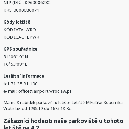
NIP (DIČ): 8960006282
KRS: 0000086071
Kódy letiště
KÓD IATA: WRO
KÓD ICAO: EPWR
GPS souřadnice
51°06'10'' N
16°53'09'' E
Letištní informace
tel. 71 35 81 100
e-mail: office@airport.wroclaw.pl
Máme
3
nabídek parkovišť u letiště Letiště Mikuláše Koperníka
Vratislav, od
1235.19
do
1675.13
Kč
.
Zákazníci hodnotí naše parkoviště u tohoto
letiště na 4.2.