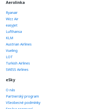
Aerolinka
Ryanair
Wizz Air
easyJet
Lufthansa
KLM
Austrian Airlines
Vueling
LOT
Turkish Airlines
SWISS Airlines
eSky
O nás
Partnerský program
Všeobecné podmínky
Správa rezervací