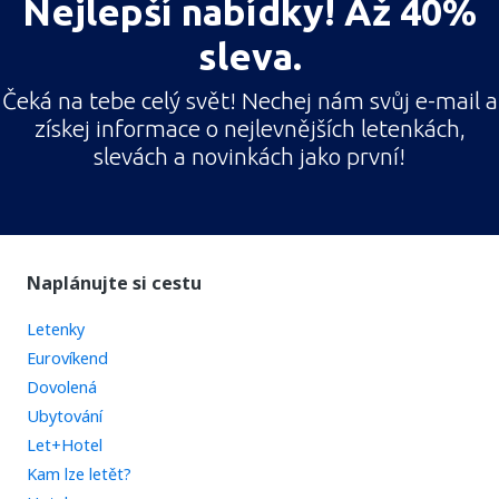
Nejlepší nabídky! Až 40%
sleva.
Čeká na tebe celý svět! Nechej nám svůj e-mail a
získej informace o nejlevnějších letenkách,
slevách a novinkách jako první!
Naplánujte si cestu
Letenky
Eurovíkend
Dovolená
Ubytování
Let+Hotel
Kam lze letět?