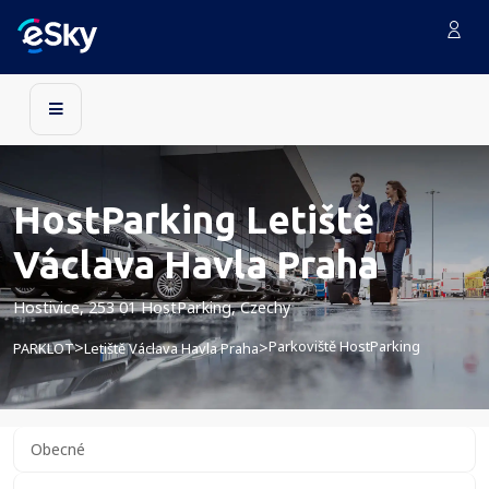
HostParking Letiště
Václava Havla Praha
Hostivice, 253 01 HostParking, Czechy
Parkoviště HostParking
>
>
PARKLOT
Letiště Václava Havla Praha
Obecné