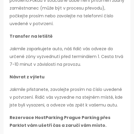
povoleno.Pokud v současné době není přítomen žádný
zaměstnanec (může být v procesu převodu),
počkejte prosím nebo zavolejte na telefonní číslo
uvedené v potvrzení.
Transfer na letiště
Jakmile zaparkujete auto, náš řidič vás odveze do
určené zóny vyzvednutí před terminálem 1. Cesta trvá
7-10 minut v závislosti na provozu.
Návrat z výletu
Jakmile přistanete, zavolejte prosím na číslo uvedené
v potvrzení. Řidič vás vyzvedne na stejném místě, kde
jste byli vysazeni, a odveze vás zpět k vašemu autu.
Rezervace HostParking Prague Parking přes
Parklot vám ušetří čas a zaručí vám místo.