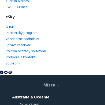
Turkish Airlines
SWISS Airlines
eSky
O nás
Partnerský program
Všeobecné podmínky
Správa rezervací
Politika ochrany soukromí
Podpora a kontakt
Soukromí
Místa
Austrálie a Oceánie
Nový Zéland