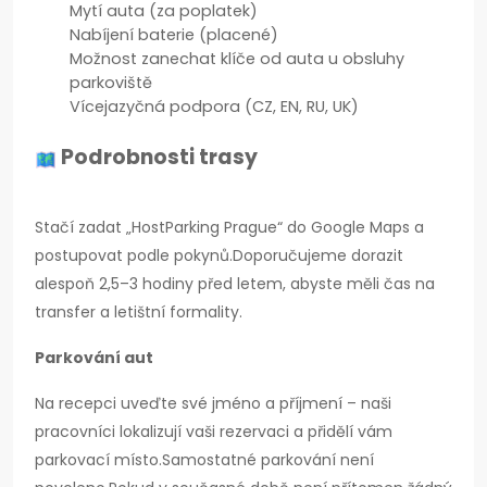
Mytí auta (za poplatek)
Nabíjení baterie (placené)
Možnost zanechat klíče od auta u obsluhy
parkoviště
Vícejazyčná podpora (CZ, EN, RU, UK)
Podrobnosti trasy
Stačí zadat „HostParking Prague“ do Google Maps a
postupovat podle pokynů.Doporučujeme dorazit
alespoň 2,5–3 hodiny před letem, abyste měli čas na
transfer a letištní formality.
Parkování aut
Na recepci uveďte své jméno a příjmení – naši
pracovníci lokalizují vaši rezervaci a přidělí vám
parkovací místo.Samostatné parkování není