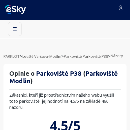
Názory
>
>
>
PARKLOT
Letiště Varšava-Modlin
Parkoviště Parkoviště P38
Opinie o
Parkoviště P38
(
Parkoviště
Modlin
)
Zákazníci, kteří již prostřednictvím našeho webu využili
toto parkoviště, jej hodnotí na
4.5
/
5
na základě
466
názoru.
4.5/5